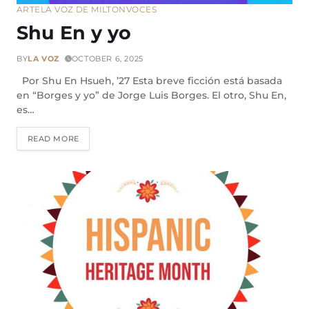
ARTE
LA VOZ DE MILTON
VOCES
Shu En y yo
BY
LA VOZ
OCTOBER 6, 2025
Por Shu En Hsueh, ’27 Esta breve ficción está basada
en “Borges y yo” de Jorge Luis Borges. El otro, Shu En,
es…
READ MORE