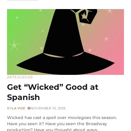
ARTE
JUEGOS
Get “Wicked” Good at
Spanish
BY
LA VOZ
NOVEMBER 10, 2025
Wicked has cast a spell over moviegoes this season.
Have you seen it? Have you seen the Broadway
production? Have you thought about ways…