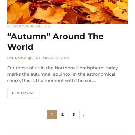
MUNDO
VIAJES
VOCES
“Autumn” Around The
World
BY
LA VOZ
SEPTEMBER 22, 2025
For those of us in the Northern Hemisphere, today
marks the autumnal equinox. In the astronomical
sense, this is the moment with the sun…
READ MORE
1
2
3