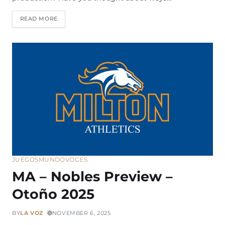
READ MORE
JUEGOS
MUNDO
VOCES
MA – Nobles Preview –
Otoño 2025
BY
LA VOZ
NOVEMBER 6, 2025