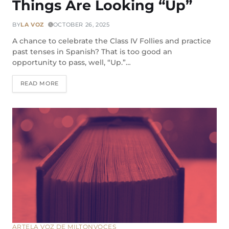
Things Are Looking “Up”
BY
LA VOZ
OCTOBER 26, 2025
A chance to celebrate the Class IV Follies and practice
past tenses in Spanish? That is too good an
opportunity to pass, well, “Up.”…
READ MORE
ARTE
LA VOZ DE MILTON
VOCES