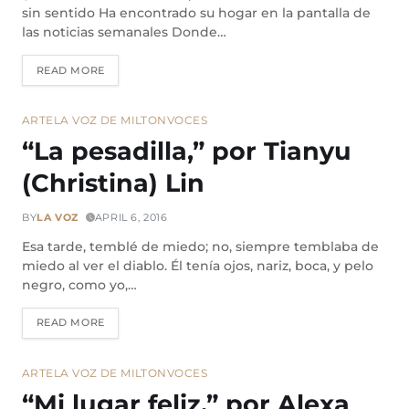
sin sentido Ha encontrado su hogar en la pantalla de
las noticias semanales Donde…
READ MORE
ARTE
LA VOZ DE MILTON
VOCES
“La pesadilla,” por Tianyu
(Christina) Lin
BY
LA VOZ
APRIL 6, 2016
Esa tarde, temblé de miedo; no, siempre temblaba de
miedo al ver el diablo. Él tenía ojos, nariz, boca, y pelo
negro, como yo,…
READ MORE
ARTE
LA VOZ DE MILTON
VOCES
“Mi lugar feliz,” por Alexa