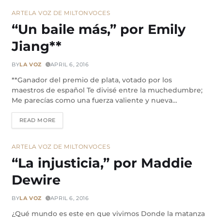
ARTE
LA VOZ DE MILTON
VOCES
“Un baile más,” por Emily
Jiang**
BY
LA VOZ
APRIL 6, 2016
**Ganador del premio de plata, votado por los
maestros de español Te divisé entre la muchedumbre;
Me parecías como una fuerza valiente y nueva…
READ MORE
ARTE
LA VOZ DE MILTON
VOCES
“La injusticia,” por Maddie
Dewire
BY
LA VOZ
APRIL 6, 2016
¿Qué mundo es este en que vivimos Donde la matanza