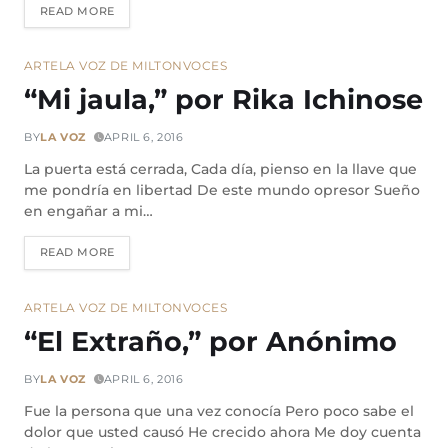
READ MORE
ARTE
LA VOZ DE MILTON
VOCES
“Mi jaula,” por Rika Ichinose
BY
LA VOZ
APRIL 6, 2016
La puerta está cerrada, Cada día, pienso en la llave que
me pondría en libertad De este mundo opresor Sueño
en engañar a mi…
READ MORE
ARTE
LA VOZ DE MILTON
VOCES
“El Extraño,” por Anónimo
BY
LA VOZ
APRIL 6, 2016
Fue la persona que una vez conocía Pero poco sabe el
dolor que usted causó He crecido ahora Me doy cuenta