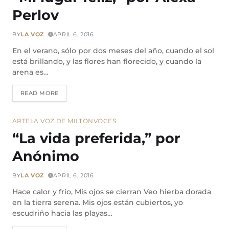
Perlov
BY
LA VOZ
APRIL 6, 2016
En el verano, sólo por dos meses del año, cuando el sol
está brillando, y las flores han florecido, y cuando la
arena es…
READ MORE
ARTE
LA VOZ DE MILTON
VOCES
“La vida preferida,” por
Anónimo
BY
LA VOZ
APRIL 6, 2016
Hace calor y frío, Mis ojos se cierran Veo hierba dorada
en la tierra serena. Mis ojos están cubiertos, yo
escudriño hacia las playas…