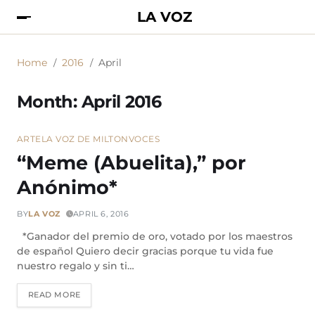
LA VOZ
Home
2016
April
Month:
April 2016
ARTE
LA VOZ DE MILTON
VOCES
“Meme (Abuelita),” por
Anónimo*
BY
LA VOZ
APRIL 6, 2016
*Ganador del premio de oro, votado por los maestros
de español Quiero decir gracias porque tu vida fue
nuestro regalo y sin ti…
READ MORE