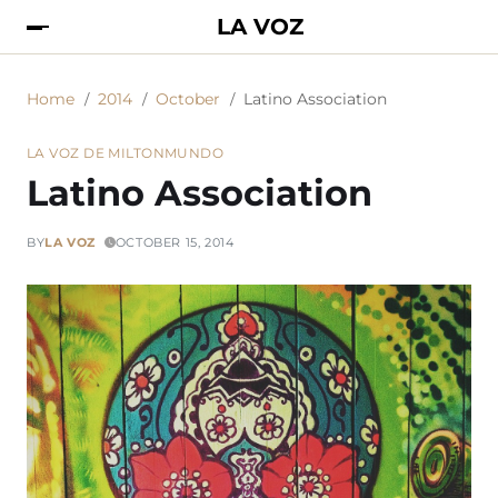
LA VOZ
Home
2014
October
Latino Association
LA VOZ DE MILTON
MUNDO
Latino Association
BY
LA VOZ
OCTOBER 15, 2014