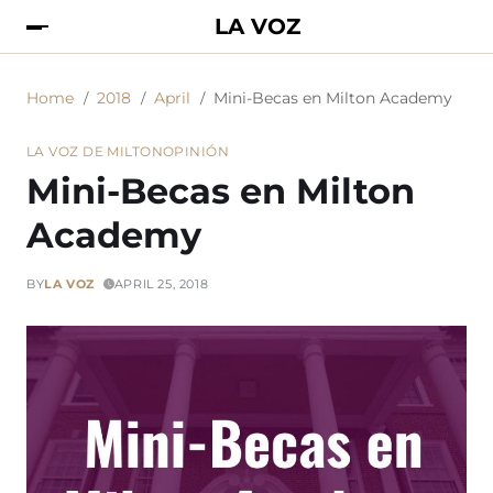
LA VOZ
Home
2018
April
Mini-Becas en Milton Academy
LA VOZ DE MILTON
OPINIÓN
Mini-Becas en Milton
Academy
BY
LA VOZ
APRIL 25, 2018