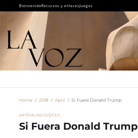
Bienvenida
Recursos y enlaces
Juegos
Home
2018
April
Si Fuera Donald Trump
ARTE
MUNDO
VOCES
Si Fuera Donald Trump