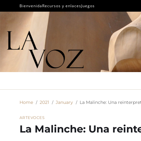
Bienvenida
Recursos y enlaces
Juegos
Home
2021
January
La Malinche: Una reinterpre
ARTE
VOCES
La Malinche: Una reint