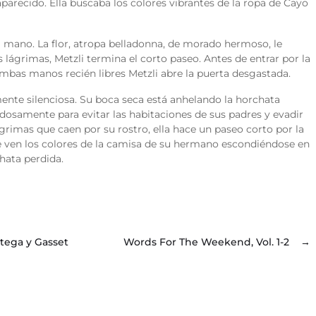
arecido. Ella buscaba los colores vibrantes de la ropa de Cayo
 la mano. La flor, atropa belladonna, de morado hermoso, le
s lágrimas, Metzli termina el corto paseo. Antes de entrar por la
ambas manos recién libres Metzli abre la puerta desgastada.
ente silenciosa. Su boca seca está anhelando la horchata
adosamente para
evitar las habitaciones de sus padres y evadir
lágrimas que caen por su rostro, ella hace un paseo corto por la
 se ven los colores de la camisa de su hermano escondiéndose en
hata perdida.
rtega y Gasset
Words For The Weekend, Vol. 1-2
→