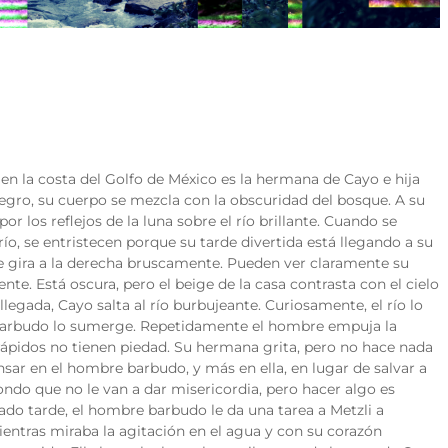
 en la costa del Golfo de México es la hermana de Cayo e hija
negro, su cuerpo se mezcla con la obscuridad del bosque. A su
 los reflejos de la luna sobre el río brillante. Cuando se
río, se entristecen porque su tarde divertida está llegando a su
ue gira a la derecha bruscamente. Pueden ver claramente su
nte. Está oscura, pero el beige de la casa contrasta con el cielo
gada, Cayo salta al río burbujeante. Curiosamente, el río lo
 barbudo lo sumerge. Repetidamente el hombre empuja la
rápidos no tienen piedad. Su hermana grita, pero no hace nada
ar en el hombre barbudo, y más en ella, en lugar de salvar a
ondo que no le van a dar misericordia, pero hacer algo es
o tarde, el hombre barbudo le da una tarea a Metzli a
entras miraba la agitación en el agua y con su corazón