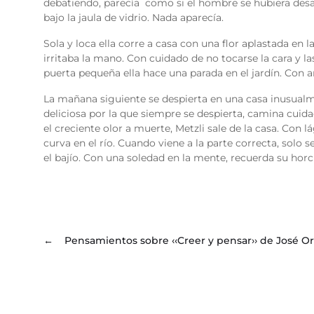
debatiendo, parecía como si el hombre se hubiera desap
bajo la jaula de vidrio. Nada aparecía.
Sola y loca ella corre a casa con una flor aplastada en
irritaba la mano. Con cuidado de no tocarse la cara y la
puerta pequeña ella hace una parada en el jardín. Con 
La mañana siguiente se despierta en una casa inusualm
deliciosa por la que siempre se despierta
, camina cuid
el creciente olor a muerte, Metzli sale de la casa. Con 
curva en el río. Cuando viene a la parte correcta, solo
el bajío. Con una soledad en la mente, recuerda su horc
←
Pensamientos sobre ‹‹Creer y pensar›› de José O