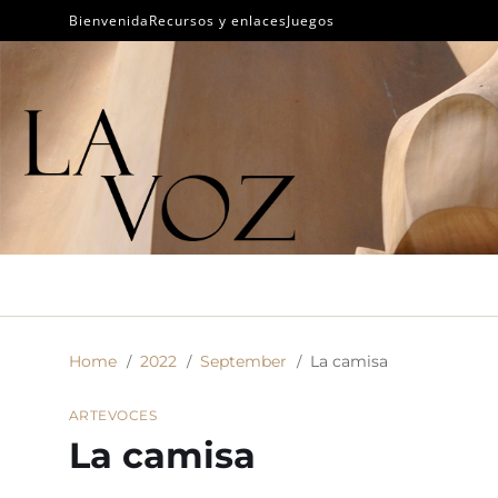
Bienvenida
Recursos y enlaces
Juegos
Home
2022
September
La camisa
ARTE
VOCES
La camisa