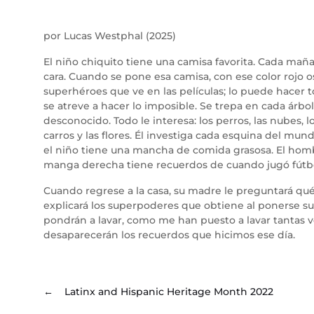
por Lucas Westphal (2025)
El niño chiquito tiene una camisa favorita. Cada mañan
cara. Cuando se pone esa camisa, con ese color rojo 
superhéroes que ve en las películas; lo puede hacer 
se atreve a hacer lo imposible. Se trepa en cada árbo
desconocido. Todo le interesa: los perros, las nubes, los
carros y las flores. Él investiga cada esquina del mun
el niño tiene una mancha de comida grasosa. El hombr
manga derecha tiene recuerdos de cuando jugó fútbol
Cuando regrese a la casa, su madre le preguntará qué h
explicará los superpoderes que obtiene al ponerse su c
pondrán a lavar, como me han puesto a lavar tantas
desaparecerán los recuerdos que hicimos ese día.
←
Latinx and Hispanic Heritage Month 2022