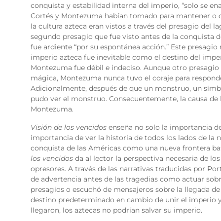
conquista y estabilidad interna del imperio, “solo se
Cortés y Montezuma habían tomado para mantener o obt
la cultura azteca eran vistos a través del presagio del 
segundo presagio que fue visto antes de la conquista de
fue ardiente “por su espontánea acción.” Este presagi
imperio azteca fue inevitable como el destino del impe
Montezuma fue débil e indeciso. Aunque otro presagio d
mágica, Montezuma nunca tuvo el coraje para responder
Adicionalmente, después de que un monstruo, un símbo
pudo ver el monstruo. Consecuentemente, la causa de la 
Montezuma.
Visión de los vencidos
enseña no solo la importancia de 
importancia de ver la historia de todos los lados de la n
conquista de las Américas como una nueva frontera ba
los vencidos
da al lector la perspectiva necesaria de l
opresores. A través de las narrativas traducidas por Port
de advertencia antes de las tragedias como actuar sob
presagios o escuchó de mensajeros sobre la llegada de
destino predeterminado en cambio de unir el imperio y
llegaron, los aztecas no podrían salvar su imperio.