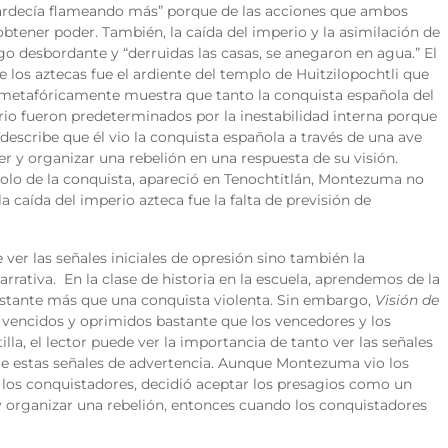
 enardecía flameando más” porque de las acciones que ambos
ener poder. También, la caída del imperio y la asimilación de
lago desbordante y “derruidas las casas, se anegaron en agua.” El
 los aztecas fue el ardiente del templo de Huitzilopochtli que
o metafóricamente muestra que tanto la conquista española del
rio fueron predeterminados por la inestabilidad interna porque
escribe que él vio la conquista española a través de una ave
 y organizar una rebelión en una respuesta de su visión.
lo de la conquista, apareció en Tenochtitlán, Montezuma no
caída del imperio azteca fue la falta de previsión de
ver las señales iniciales de opresión sino también la
arrativa. En la clase de historia en la escuela, aprendemos de la
stante más que una conquista violenta. Sin embargo,
Visión de
os vencidos y oprimidos bastante que los vencedores y los
illa, el lector puede ver la importancia de tanto ver las señales
re estas señales de advertencia. Aunque Montezuma vio los
 los conquistadores, decidió aceptar los presagios como un
 organizar una rebelión, entonces cuando los conquistadores