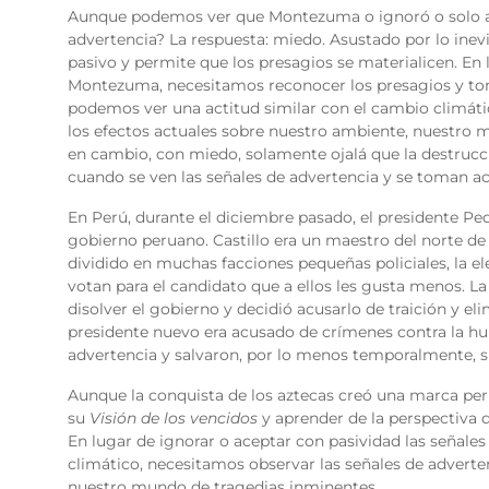
Aunque podemos ver que Montezuma o ignoró o solo ace
advertencia? La respuesta: miedo. Asustado por lo ine
pasivo y permite que los presagios se materialicen. En
Montezuma, necesitamos reconocer los presagios y toma
podemos ver una actitud similar con el cambio climático
los efectos actuales sobre nuestro ambiente, nuestro 
en cambio, con miedo, solamente ojalá que la destrucc
cuando se ven las señales de advertencia y se toman ac
En Perú, durante el diciembre pasado, el presidente Ped
gobierno peruano. Castillo era un maestro del norte de 
dividido en muchas facciones pequeñas policiales, la el
votan para el candidato que a ellos les gusta menos. La
disolver el gobierno y decidió acusarlo de traición y el
presidente nuevo era acusado de crímenes contra la hu
advertencia y salvaron, por lo menos temporalmente, sus
Aunque la conquista de los aztecas creó una marca pe
su
Visión de los vencidos
y aprender de la perspectiva 
En lugar de ignorar o aceptar con pasividad las seña
climático, necesitamos observar las señales de adverte
nuestro mundo de tragedias inminentes.