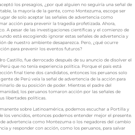
ptó los presagios, ¿por qué alguien no seguiría una señal de
vitable, la mayoría de la gente, como Montezuma, escoge ser
 lugar de solo aceptar las señales de advertencia como
r acción para prevenir la tragedia profetizada. Ahora,
. A pesar de las investigaciones científicas y el comienzo de
mundo está escogiendo ignorar estas señales de advertencia y
ión de nuestro ambiente desaparezca. Pero, ¿qué ocurre
ción para prevenir los eventos futuros?
ro Castillo, fue derrocado después de su anuncio de disolver el
Perú que no tenía experiencia política. Porque el país está
ección final tiene dos candidatos, entonces los peruanos solo
 gente de Perú veía la señal de advertencia de la acción para
iminarlo de su posición de poder. Mientras el padre del
manidad, los peruanos tomaron acción por las señales de
 libertades políticas.
rmanente sobre Latinoamérica, podemos escuchar a Portilla y
de los vencidos, entonces podemos entender mejor el presente.
les de advertencia como Montezuma o los negadores del cambio
ncia y responder con acción, como los peruanos, para salvar