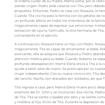
le ordena cuidar de su madre, Mamá Elena, por el resto 
siendo virgen. Pedro pide casarse con Tita, pero debido
propuesta. Entonces, Pedro se casa con Rosaura, la her
Cuando Tita cocina para la familia con los pétalos de ro
un profundo efecto en todos los miembros de la familia
mágicamente capaz de expresar sus emociones: tristeza, 
sensación de lujuria, Gertrudis, la otra hermana de Tita
comandante en el ejército.
A continuación, Rosaura tiene un hijo con Pedro. Rosaur
mágicamente, Tita es capaz de amamantar al bebé, Rob
acercando, ella se asegura que Rosaura y Pedro abando
atención médica para su bebé. Cuando Roberto se separ
profunda desesperación.
Mamá Elena envía a Tita a la c
ayuda a estar sana de nuevo. Se preocupa por su cuerp
mujer independiente. Con su nueva convicción, Tita dec
del rancho, Nacha, son atacados por soldados, así que Ti
Tita regresa a casa, pero Mamá Elena muere poco desp
enamora del Dr. John y se involucran. Esa noche, Pedro,
de Tita. Tita se siente culpable por esto y se siente 
y maldice al hijo ilícito de Tita. Durante la depresión d