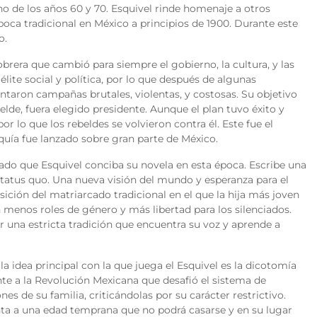
no de los años 60 y 70. Esquivel rinde homenaje a otros
poca tradicional en México a principios de 1900. Durante este
o.
brera que cambió para siempre el gobierno, la cultura, y las
lite social y política, por lo que después de algunas
ntaron campañas brutales, violentas, y costosas. Su objetivo
lde, fuera elegido presidente. Aunque el plan tuvo éxito y
r lo que los rebeldes se volvieron contra él. Este fue el
quía fue lanzado sobre gran parte de México.
o que Esquivel conciba su novela en esta época. Escribe una
 status quo. Una nueva visión del mundo y esperanza para el
nsición del matriarcado tradicional en el que la hija más joven
 menos roles de género y más libertad para los silenciados.
r una estricta tradición que encuentra su voz y aprende a
 la idea principal con la que juega el Esquivel es la dicotomía
nte a la Revolución Mexicana que desafió el sistema de
nes de su familia, criticándolas por su carácter restrictivo.
ta a una edad temprana que no podrá casarse y en su lugar