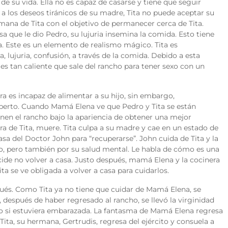
de su vida. Ella no es capaz de casarse y tiene que seguir
 a los deseos tiránicos de su madre, Tita no puede aceptar su
mana de Tita con el objetivo de permanecer cerca de Tita.
sa que le dio Pedro, su lujuria insemina la comida. Esto tiene
. Este es un elemento de realismo mágico. Tita es
lujuria, confusión, a través de la comida. Debido a esta
, es tan caliente que sale del rancho para tener sexo con un
a es incapaz de alimentar a su hijo, sin embargo,
erto. Cuando Mamá Elena ve que Pedro y Tita se están
nen el rancho bajo la apariencia de obtener una mejor
a de Tita, muere. Tita culpa a su madre y cae en un estado de
asa del Doctor John para “recuperarse”. John cuida de Tita y la
o, pero también por su salud mental. Le habla de cómo es una
ide no volver a casa. Justo después, mamá Elena y la cocinera
ta se ve obligada a volver a casa para cuidarlos.
ués. Como Tita ya no tiene que cuidar de Mamá Elena, se
 después de haber regresado al rancho, se llevó la virginidad
como si estuviera embarazada. La fantasma de Mamá Elena regresa
e Tita, su hermana, Gertrudis, regresa del ejército y consuela a