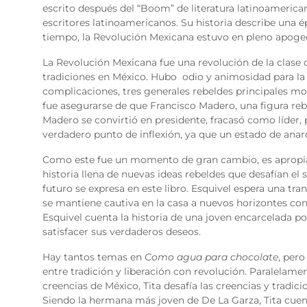
escrito después del “Boom” de literatura latinoamerica
escritores latinoamericanos. Su historia describe una é
tiempo, la Revolución Mexicana estuvo en pleno apoge
La Revolución Mexicana fue una revolución de la clase o
tradiciones en México. Hubo odio y animosidad para la é
complicaciones, tres generales rebeldes principales mo
fue asegurarse de que Francisco Madero, una figura rebe
Madero se convirtió en presidente, fracasó como líder, po
verdadero punto de inflexión, ya que un estado de anar
Como este fue un momento de gran cambio, es apropiad
historia llena de nuevas ideas rebeldes que desafían el
futuro se expresa en este libro. Esquivel espera una tra
se mantiene cautiva en la casa a nuevos horizontes con
Esquivel cuenta la historia de una joven encarcelada po
satisfacer sus verdaderos deseos.
Hay tantos temas en
Como agua para chocolate
, pero
entre tradición y liberación con revolución. Paralelame
creencias de México, Tita desafía las creencias y tradicio
Siendo la hermana más joven de De La Garza, Tita cuen