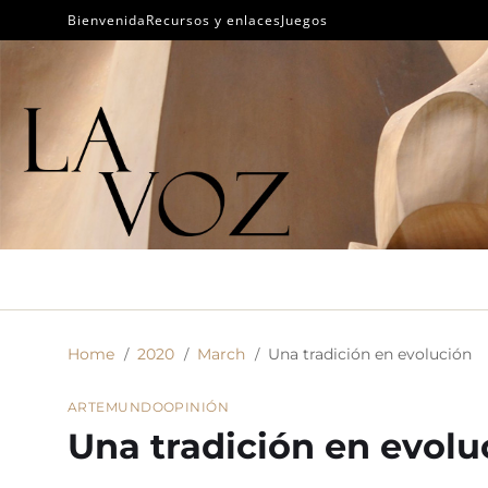
Bienvenida
Recursos y enlaces
Juegos
Home
2020
March
Una tradición en evolución
ARTE
MUNDO
OPINIÓN
Una tradición en evolu