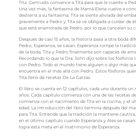
Tita.
Gertrudis convence a Tita para que le cuente a Ped
Una vez más, la fantasma de Mamá Elena vuelve a conden
destierra a su fantasma; Tita se siente aliviada del e
gravemente a Pedro y Tita se ve obligada a cuidar de él.
que está enamorada de Pedro, por lo que cancelan su
Después de casi 15 años, la historia pasa a otra boda dife
Pedro, Esperanza, se casan. Esperanza rompe la tradició
de la boda, Tita y Pedro finalmente son capaces de am
Recordando lo que la Dra. John dijo sobre los fósforos i
con Pedro. Todo el mundo tiene alguien o algo más que 
encuentra en el más allá con Pedro. Estos fósforos quem
Tita lleno de recetas De La Garzas.
El libro se cuenta en 12 capítulos, cada uno durante un 
años. Cada capítulo comienza con una de las recetas de 
comienza con el nacimiento de Tita en la cocina, y el ú
edad. La introducción del libro termina después del ma
para Tita. Entiende que la tradición la mantiene cautiva
en el último capítulo cuando Esperanza y Alex se casan: e
logra esta meta en el matrimonio de Esperanza.