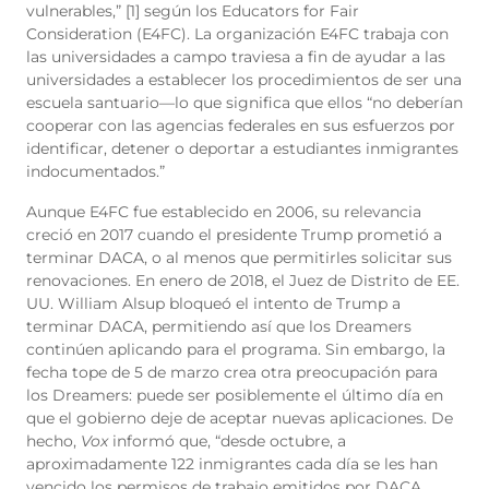
vulnerables,”
[1] según los Educators for Fair
Consideration (E4FC). La organización E4FC trabaja con
las universidades a campo traviesa a fin de ayudar a las
universidades a establecer los procedimientos de ser una
escuela santuario—lo que significa que ellos “no deberían
cooperar con las agencias federales en sus esfuerzos por
identificar, detener o deportar a estudiantes inmigrantes
indocumentados.”
Aunque E4FC fue establecido en 2006, su relevancia
creció en 2017 cuando el presidente Trump prometió a
terminar DACA, o al menos que permitirles solicitar sus
renovaciones. En enero de 2018, el Juez de Distrito de EE.
UU. William Alsup bloqueó el intento de Trump a
terminar DACA, permitiendo así que los Dreamers
continúen aplicando para el programa. Sin embargo, la
fecha tope de 5 de marzo crea otra preocupación para
los Dreamers: puede ser posiblemente el último día en
que el gobierno deje de aceptar nuevas aplicaciones. De
hecho,
Vox
informó que, “desde octubre, a
aproximadamente 122 inmigrantes cada día se les han
vencido los permisos de trabajo emitidos por DACA