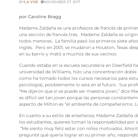
BY
LA VOZ
NOVEMBER 27, 2017
por Caroline Bragg
Madame Zaldaña es una profesora de francés de prime
una sección de francés tres. Madame Zaldaña es origi
todos menores. La familia pasó los primeros siete años
inglés. Pero en 2001, se mudaron a Houston, Texas des
en su barrio y mató a muchos de sus vecinos.
Cuando estaba en la escuela secundaria en Deerfield ha
universidad de Williams, hizo una concentración doble 
como ha tomado todos los cursos necesarios para estud
psicología), posiblemente lo será en el futuro. Sus pro
“Me dijeron que sí se puede ser maestra joven,” dice 
es difícil ser tan joven porque las personas constante
aspecto de Milton es “el ambiente de compañerismo. L
En cuanto a su estilo de enseñanza, Madame Zaldaña di
los estudiantes, quienes toman la responsabilidad por s
“Me siento muy feliz estar con niños motivados. Ahor
pregunté qué quería lograr en su primer año, respondió