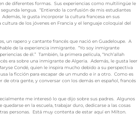
en de diferentes formas. Sus experiencias como multilingüe le
e segunda lengua. “Entiendo la confusión de mis estudiantes
 Además, le gusta incorporar la cultura francesa en sus
cultura de los jóvenes en Francia y el lenguaje coloquial del
es, un rapero y cantante francés que nació en Guadeloupe. A
able de la experiencia inmigrante. “Yo soy inmigrante
riencias de él.” También, la primera película, “Inch’allah
és era sobre una inmigrante de Algeria. Además, le gusta leer
 Maryse Condé, quien le inspira mucho debido a su perspectiva
, usa la ficción para escapar de un mundo e ir a otro. Como es
r de otra gente, y conversar con los demás en español, francés
cialmente me interesó lo que dijo sobre sus padres. Algunos
 quedarse en la escuela, trabajar duro, dedicarse a las cosas
tras personas. Está muy contenta de estar aquí en Milton.