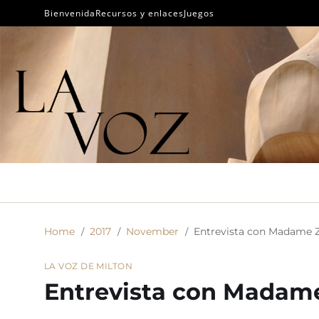
Bienvenida
Recursos y enlaces
Juegos
Home
2017
November
Entrevista con Madame 
LA VOZ DE MILTON
Entrevista con Madam