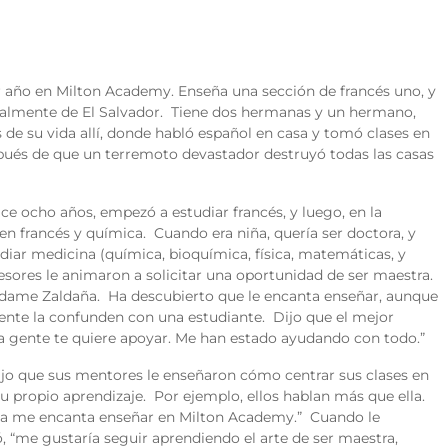
r año en Milton Academy.
Enseña una sección de francés uno, y
nalmente de El Salvador. Tiene dos hermanas y un hermano,
 de su vida allí, donde habló español en casa y tomó clases en
pués de que un terremoto devastador destruyó todas las casas
ce ocho años, empezó a estudiar francés, y luego, en la
en francés y química. Cuando era niña, quería ser doctora, y
iar medicina (química, bioquímica, física, matemáticas, y
fesores le animaron a solicitar una oportunidad de ser maestra.
Madame Zaldaña. Ha descubierto que le encanta enseñar, aunque
mente la confunden con una estudiante. Dijo que el mejor
a gente te quiere apoyar. Me han estado ayudando con todo.”
jo que sus mentores le enseñaron cómo centrar sus clases en
u propio aprendizaje. Por ejemplo, ellos hablan más que ella.
ita me encanta enseñar en Milton Academy.” Cuando le
, “me gustaría seguir aprendiendo el arte de ser maestra,