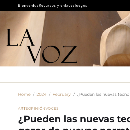
Bienvenida
Recursos y enlaces
Juegos
Home
2024
February
¿Pueden las nuevas tecnol
ARTE
OPINIÓN
VOCES
¿Pueden las nuevas te