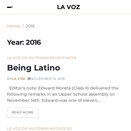
LA VOZ
Home
2016
Year:
2016
LA VOZ DE MILTON
MUNDO
OPINIÓN
Being Latino
BY
LA VOZ
NOVEMBER 15, 2016
Editor’s note: Edward Moreta (Class II) delivered the
following remarks in an Upper School assembly on
November 14th. Edward was one of eleven…
READ MORE
LA VOZ DE MILTON
MUNDO
VOCES