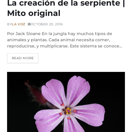
La creación de la serpiente |
Mito original
BY
LA VOZ
OCTOBER 20, 2016
Por Jack Sloane En la jungla hay muchos tipos de
animales y plantas. Cada animal necesita comer,
reproducirse, y multiplicarse. Este sistema se conoce…
READ MORE